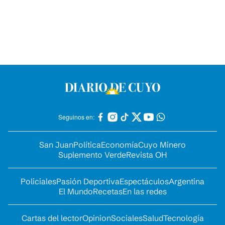
Seguinos en:
San Juan
Política
Economía
Cuyo Minero
Suplemento Verde
Revista OH
Policiales
Pasión Deportiva
Espectáculos
Argentina
El Mundo
Recetas
En las redes
Cartas del lector
Opinion
Sociales
Salud
Tecnología