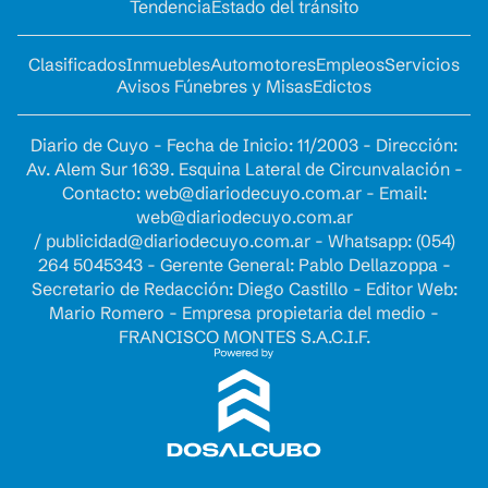
Tendencia
Estado del tránsito
Clasificados
Inmuebles
Automotores
Empleos
Servicios
Avisos Fúnebres y Misas
Edictos
Diario de Cuyo - Fecha de Inicio: 11/2003 - Dirección:
Av. Alem Sur 1639. Esquina Lateral de Circunvalación -
Contacto:
web@diariodecuyo.com.ar
- Email:
web@diariodecuyo.com.ar
/
publicidad@diariodecuyo.com.ar
-
Whatsapp: (054)
264 5045343 - Gerente General: Pablo Dellazoppa -
Secretario de Redacción: Diego Castillo - Editor Web:
Mario Romero - Empresa propietaria del medio -
FRANCISCO MONTES S.A.C.I.F.