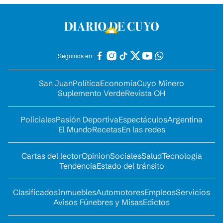
Seguinos en:
San Juan
Política
Economía
Cuyo Minero
Suplemento Verde
Revista OH
Policiales
Pasión Deportiva
Espectáculos
Argentina
El Mundo
Recetas
En las redes
Cartas del lector
Opinion
Sociales
Salud
Tecnología
Tendencia
Estado del tránsito
Clasificados
Inmuebles
Automotores
Empleos
Servicios
Avisos Fúnebres y Misas
Edictos