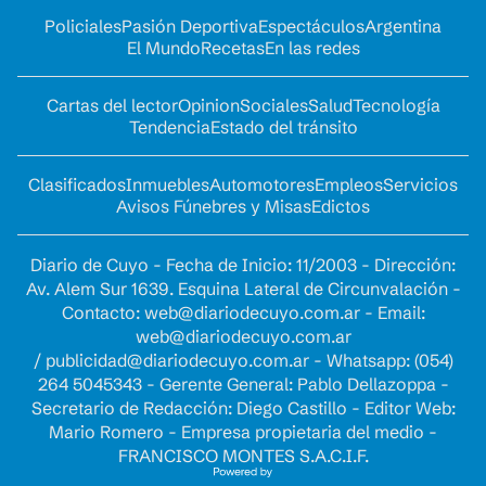
Policiales
Pasión Deportiva
Espectáculos
Argentina
El Mundo
Recetas
En las redes
Cartas del lector
Opinion
Sociales
Salud
Tecnología
Tendencia
Estado del tránsito
Clasificados
Inmuebles
Automotores
Empleos
Servicios
Avisos Fúnebres y Misas
Edictos
Diario de Cuyo - Fecha de Inicio: 11/2003 - Dirección:
Av. Alem Sur 1639. Esquina Lateral de Circunvalación -
Contacto:
web@diariodecuyo.com.ar
- Email:
web@diariodecuyo.com.ar
/
publicidad@diariodecuyo.com.ar
-
Whatsapp: (054)
264 5045343 - Gerente General: Pablo Dellazoppa -
Secretario de Redacción: Diego Castillo - Editor Web:
Mario Romero - Empresa propietaria del medio -
FRANCISCO MONTES S.A.C.I.F.