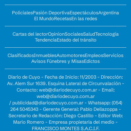
Policiales
Pasión Deportiva
Espectáculos
Argentina
El Mundo
Recetas
En las redes
Cartas del lector
Opinion
Sociales
Salud
Tecnología
Tendencia
Estado del tránsito
Clasificados
Inmuebles
Automotores
Empleos
Servicios
Avisos Fúnebres y Misas
Edictos
Diario de Cuyo - Fecha de Inicio: 11/2003 - Dirección:
Av. Alem Sur 1639. Esquina Lateral de Circunvalación -
Contacto:
web@diariodecuyo.com.ar
- Email:
web@diariodecuyo.com.ar
/
publicidad@diariodecuyo.com.ar
-
Whatsapp: (054)
264 5045343 - Gerente General: Pablo Dellazoppa -
Secretario de Redacción: Diego Castillo - Editor Web:
Mario Romero - Empresa propietaria del medio -
FRANCISCO MONTES S.A.C.I.F.