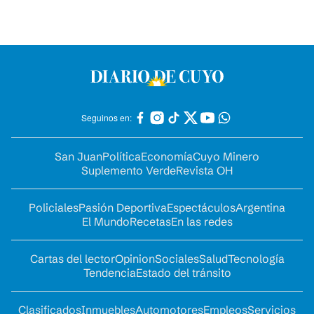
Seguinos en:
San Juan
Política
Economía
Cuyo Minero
Suplemento Verde
Revista OH
Policiales
Pasión Deportiva
Espectáculos
Argentina
El Mundo
Recetas
En las redes
Cartas del lector
Opinion
Sociales
Salud
Tecnología
Tendencia
Estado del tránsito
Clasificados
Inmuebles
Automotores
Empleos
Servicios