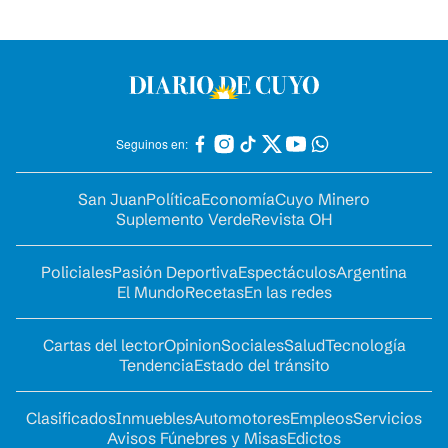
Seguinos en:
San Juan
Política
Economía
Cuyo Minero
Suplemento Verde
Revista OH
Policiales
Pasión Deportiva
Espectáculos
Argentina
El Mundo
Recetas
En las redes
Cartas del lector
Opinion
Sociales
Salud
Tecnología
Tendencia
Estado del tránsito
Clasificados
Inmuebles
Automotores
Empleos
Servicios
Avisos Fúnebres y Misas
Edictos