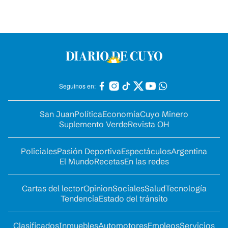
Seguinos en:
San Juan
Política
Economía
Cuyo Minero
Suplemento Verde
Revista OH
Policiales
Pasión Deportiva
Espectáculos
Argentina
El Mundo
Recetas
En las redes
Cartas del lector
Opinion
Sociales
Salud
Tecnología
Tendencia
Estado del tránsito
Clasificados
Inmuebles
Automotores
Empleos
Servicios