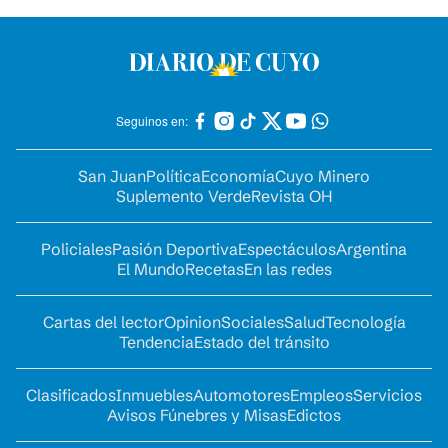
Seguinos en:
San Juan
Política
Economía
Cuyo Minero
Suplemento Verde
Revista OH
Policiales
Pasión Deportiva
Espectáculos
Argentina
El Mundo
Recetas
En las redes
Cartas del lector
Opinion
Sociales
Salud
Tecnología
Tendencia
Estado del tránsito
Clasificados
Inmuebles
Automotores
Empleos
Servicios
Avisos Fúnebres y Misas
Edictos