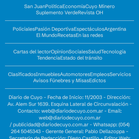
San Juan
Política
Economía
Cuyo Minero
Suplemento Verde
Revista OH
Policiales
Pasión Deportiva
Espectáculos
Argentina
El Mundo
Recetas
En las redes
Cartas del lector
Opinion
Sociales
Salud
Tecnología
Tendencia
Estado del tránsito
Clasificados
Inmuebles
Automotores
Empleos
Servicios
Avisos Fúnebres y Misas
Edictos
Diario de Cuyo - Fecha de Inicio: 11/2003 - Dirección:
Av. Alem Sur 1639. Esquina Lateral de Circunvalación -
Contacto:
web@diariodecuyo.com.ar
- Email:
web@diariodecuyo.com.ar
/
publicidad@diariodecuyo.com.ar
-
Whatsapp: (054)
264 5045343 - Gerente General: Pablo Dellazoppa -
Secretario de Redacción: Diego Castillo - Editor Web: