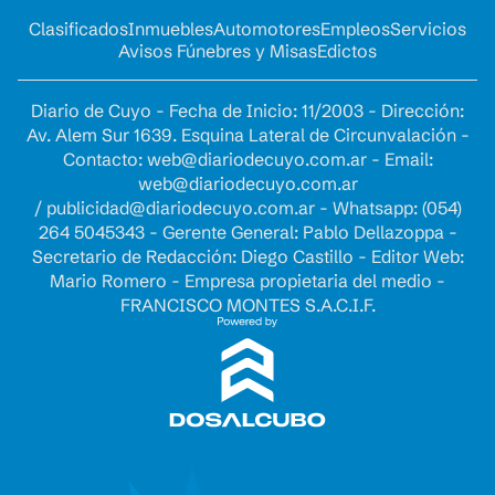
Clasificados
Inmuebles
Automotores
Empleos
Servicios
Avisos Fúnebres y Misas
Edictos
Diario de Cuyo - Fecha de Inicio: 11/2003 - Dirección:
Av. Alem Sur 1639. Esquina Lateral de Circunvalación -
Contacto:
web@diariodecuyo.com.ar
- Email:
web@diariodecuyo.com.ar
/
publicidad@diariodecuyo.com.ar
-
Whatsapp: (054)
264 5045343 - Gerente General: Pablo Dellazoppa -
Secretario de Redacción: Diego Castillo - Editor Web:
Mario Romero - Empresa propietaria del medio -
FRANCISCO MONTES S.A.C.I.F.