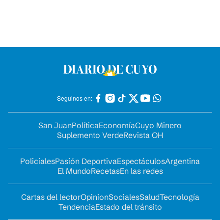
Seguinos en:
San Juan
Política
Economía
Cuyo Minero
Suplemento Verde
Revista OH
Policiales
Pasión Deportiva
Espectáculos
Argentina
El Mundo
Recetas
En las redes
Cartas del lector
Opinion
Sociales
Salud
Tecnología
Tendencia
Estado del tránsito