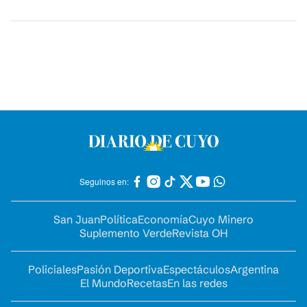
Seguinos en:
San Juan
Política
Economía
Cuyo Minero
Suplemento Verde
Revista OH
Policiales
Pasión Deportiva
Espectáculos
Argentina
El Mundo
Recetas
En las redes