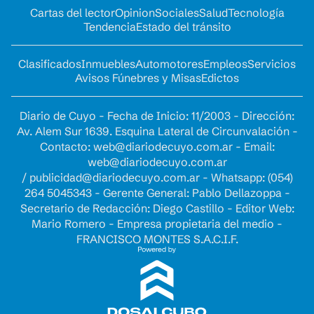
Cartas del lector
Opinion
Sociales
Salud
Tecnología
Tendencia
Estado del tránsito
Clasificados
Inmuebles
Automotores
Empleos
Servicios
Avisos Fúnebres y Misas
Edictos
Diario de Cuyo - Fecha de Inicio: 11/2003 - Dirección:
Av. Alem Sur 1639. Esquina Lateral de Circunvalación -
Contacto:
web@diariodecuyo.com.ar
- Email:
web@diariodecuyo.com.ar
/
publicidad@diariodecuyo.com.ar
-
Whatsapp: (054)
264 5045343 - Gerente General: Pablo Dellazoppa -
Secretario de Redacción: Diego Castillo - Editor Web:
Mario Romero - Empresa propietaria del medio -
FRANCISCO MONTES S.A.C.I.F.