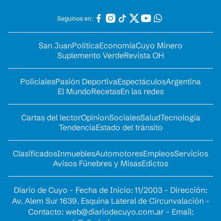
Seguinos en:
San Juan
Política
Economía
Cuyo Minero
Suplemento Verde
Revista OH
Policiales
Pasión Deportiva
Espectáculos
Argentina
El Mundo
Recetas
En las redes
Cartas del lector
Opinion
Sociales
Salud
Tecnología
Tendencia
Estado del tránsito
Clasificados
Inmuebles
Automotores
Empleos
Servicios
Avisos Fúnebres y Misas
Edictos
Diario de Cuyo - Fecha de Inicio: 11/2003 - Dirección:
Av. Alem Sur 1639. Esquina Lateral de Circunvalación -
Contacto:
web@diariodecuyo.com.ar
- Email: