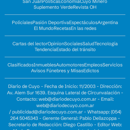
San Juan
Política
Economía
Cuyo Minero
Suplemento Verde
Revista OH
Policiales
Pasión Deportiva
Espectáculos
Argentina
El Mundo
Recetas
En las redes
Cartas del lector
Opinion
Sociales
Salud
Tecnología
Tendencia
Estado del tránsito
Clasificados
Inmuebles
Automotores
Empleos
Servicios
Avisos Fúnebres y Misas
Edictos
Diario de Cuyo - Fecha de Inicio: 11/2003 - Dirección:
Av. Alem Sur 1639. Esquina Lateral de Circunvalación -
Contacto:
web@diariodecuyo.com.ar
- Email:
web@diariodecuyo.com.ar
/
publicidad@diariodecuyo.com.ar
-
Whatsapp: (054)
264 5045343 - Gerente General: Pablo Dellazoppa -
Secretario de Redacción: Diego Castillo - Editor Web: