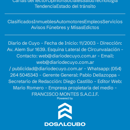
Cartas del lector
Opinion
Sociales
Salud
Tecnología
Tendencia
Estado del tránsito
Clasificados
Inmuebles
Automotores
Empleos
Servicios
Avisos Fúnebres y Misas
Edictos
Diario de Cuyo - Fecha de Inicio: 11/2003 - Dirección:
Av. Alem Sur 1639. Esquina Lateral de Circunvalación -
Contacto:
web@diariodecuyo.com.ar
- Email:
web@diariodecuyo.com.ar
/
publicidad@diariodecuyo.com.ar
-
Whatsapp: (054)
264 5045343 - Gerente General: Pablo Dellazoppa -
Secretario de Redacción: Diego Castillo - Editor Web:
Mario Romero - Empresa propietaria del medio -
FRANCISCO MONTES S.A.C.I.F.