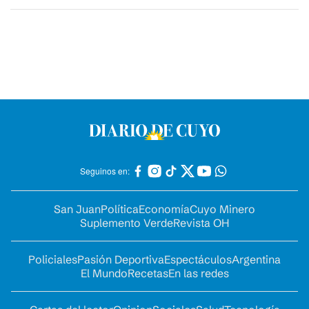
Seguinos en:
San Juan
Política
Economía
Cuyo Minero
Suplemento Verde
Revista OH
Policiales
Pasión Deportiva
Espectáculos
Argentina
El Mundo
Recetas
En las redes