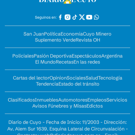
Seguinos en:
San Juan
Política
Economía
Cuyo Minero
Suplemento Verde
Revista OH
Policiales
Pasión Deportiva
Espectáculos
Argentina
El Mundo
Recetas
En las redes
Cartas del lector
Opinion
Sociales
Salud
Tecnología
Tendencia
Estado del tránsito
Clasificados
Inmuebles
Automotores
Empleos
Servicios
Avisos Fúnebres y Misas
Edictos
Diario de Cuyo - Fecha de Inicio: 11/2003 - Dirección:
Av. Alem Sur 1639. Esquina Lateral de Circunvalación -