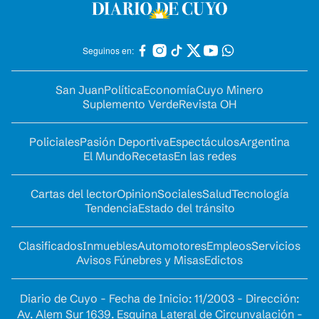
Seguinos en:
San Juan
Política
Economía
Cuyo Minero
Suplemento Verde
Revista OH
Policiales
Pasión Deportiva
Espectáculos
Argentina
El Mundo
Recetas
En las redes
Cartas del lector
Opinion
Sociales
Salud
Tecnología
Tendencia
Estado del tránsito
Clasificados
Inmuebles
Automotores
Empleos
Servicios
Avisos Fúnebres y Misas
Edictos
Diario de Cuyo - Fecha de Inicio: 11/2003 - Dirección:
Av. Alem Sur 1639. Esquina Lateral de Circunvalación -