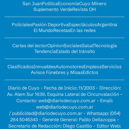
San Juan
Política
Economía
Cuyo Minero
Suplemento Verde
Revista OH
Policiales
Pasión Deportiva
Espectáculos
Argentina
El Mundo
Recetas
En las redes
Cartas del lector
Opinion
Sociales
Salud
Tecnología
Tendencia
Estado del tránsito
Clasificados
Inmuebles
Automotores
Empleos
Servicios
Avisos Fúnebres y Misas
Edictos
Diario de Cuyo - Fecha de Inicio: 11/2003 - Dirección:
Av. Alem Sur 1639. Esquina Lateral de Circunvalación -
Contacto:
web@diariodecuyo.com.ar
- Email:
web@diariodecuyo.com.ar
/
publicidad@diariodecuyo.com.ar
-
Whatsapp: (054)
264 5045343 - Gerente General: Pablo Dellazoppa -
Secretario de Redacción: Diego Castillo - Editor Web: