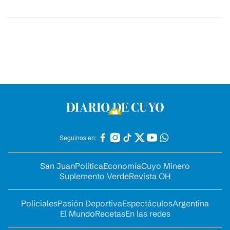
Seguinos en:
San Juan
Política
Economía
Cuyo Minero
Suplemento Verde
Revista OH
Policiales
Pasión Deportiva
Espectáculos
Argentina
El Mundo
Recetas
En las redes