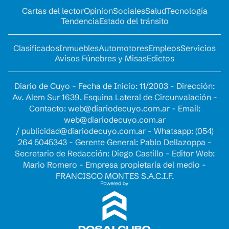
Cartas del lector
Opinion
Sociales
Salud
Tecnología
Tendencia
Estado del tránsito
Clasificados
Inmuebles
Automotores
Empleos
Servicios
Avisos Fúnebres y Misas
Edictos
Diario de Cuyo - Fecha de Inicio: 11/2003 - Dirección:
Av. Alem Sur 1639. Esquina Lateral de Circunvalación -
Contacto:
web@diariodecuyo.com.ar
- Email:
web@diariodecuyo.com.ar
/
publicidad@diariodecuyo.com.ar
-
Whatsapp: (054)
264 5045343 - Gerente General: Pablo Dellazoppa -
Secretario de Redacción: Diego Castillo - Editor Web:
Mario Romero - Empresa propietaria del medio -
FRANCISCO MONTES S.A.C.I.F.