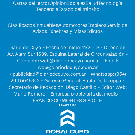
Cartas del lector
Opinion
Sociales
Salud
Tecnología
Tendencia
Estado del tránsito
Clasificados
Inmuebles
Automotores
Empleos
Servicios
Avisos Fúnebres y Misas
Edictos
Diario de Cuyo - Fecha de Inicio: 11/2003 - Dirección:
Av. Alem Sur 1639. Esquina Lateral de Circunvalación -
Contacto:
web@diariodecuyo.com.ar
- Email:
web@diariodecuyo.com.ar
/
publicidad@diariodecuyo.com.ar
-
Whatsapp: (054)
264 5045343 - Gerente General: Pablo Dellazoppa -
Secretario de Redacción: Diego Castillo - Editor Web:
Mario Romero - Empresa propietaria del medio -
FRANCISCO MONTES S.A.C.I.F.