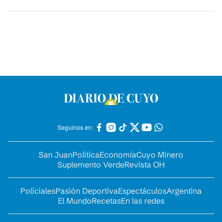
Seguinos en:
San Juan
Política
Economía
Cuyo Minero
Suplemento Verde
Revista OH
Policiales
Pasión Deportiva
Espectáculos
Argentina
El Mundo
Recetas
En las redes