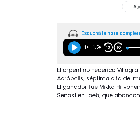
Agr
Escuchá la nota complet
1
1.5
10
10
El argentino Federico Villagra
Acrópolis, séptima cita del 
El ganador fue Mikko Hirvonen
Senastien Loeb, que abandon