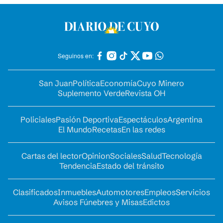
Seguinos en:
San Juan
Política
Economía
Cuyo Minero
Suplemento Verde
Revista OH
Policiales
Pasión Deportiva
Espectáculos
Argentina
El Mundo
Recetas
En las redes
Cartas del lector
Opinion
Sociales
Salud
Tecnología
Tendencia
Estado del tránsito
Clasificados
Inmuebles
Automotores
Empleos
Servicios
Avisos Fúnebres y Misas
Edictos