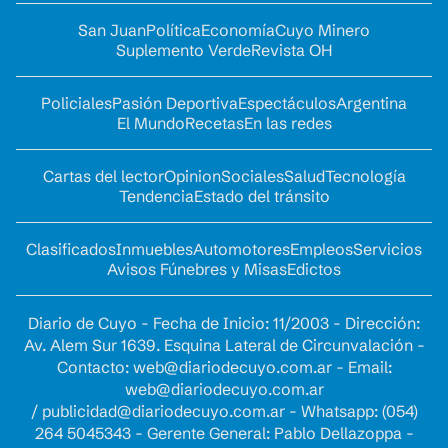
San Juan
Política
Economía
Cuyo Minero
Suplemento Verde
Revista OH
Policiales
Pasión Deportiva
Espectáculos
Argentina
El Mundo
Recetas
En las redes
Cartas del lector
Opinion
Sociales
Salud
Tecnología
Tendencia
Estado del tránsito
Clasificados
Inmuebles
Automotores
Empleos
Servicios
Avisos Fúnebres y Misas
Edictos
Diario de Cuyo - Fecha de Inicio: 11/2003 - Dirección:
Av. Alem Sur 1639. Esquina Lateral de Circunvalación -
Contacto:
web@diariodecuyo.com.ar
- Email:
web@diariodecuyo.com.ar
/
publicidad@diariodecuyo.com.ar
-
Whatsapp: (054)
264 5045343 - Gerente General: Pablo Dellazoppa -