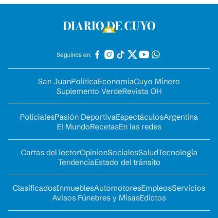
Seguinos en:
San Juan
Política
Economía
Cuyo Minero
Suplemento Verde
Revista OH
Policiales
Pasión Deportiva
Espectáculos
Argentina
El Mundo
Recetas
En las redes
Cartas del lector
Opinion
Sociales
Salud
Tecnología
Tendencia
Estado del tránsito
Clasificados
Inmuebles
Automotores
Empleos
Servicios
Avisos Fúnebres y Misas
Edictos