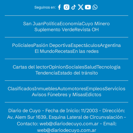
Seguinos en:
San Juan
Política
Economía
Cuyo Minero
Suplemento Verde
Revista OH
Policiales
Pasión Deportiva
Espectáculos
Argentina
El Mundo
Recetas
En las redes
Cartas del lector
Opinion
Sociales
Salud
Tecnología
Tendencia
Estado del tránsito
Clasificados
Inmuebles
Automotores
Empleos
Servicios
Avisos Fúnebres y Misas
Edictos
Diario de Cuyo - Fecha de Inicio: 11/2003 - Dirección:
Av. Alem Sur 1639. Esquina Lateral de Circunvalación -
Contacto:
web@diariodecuyo.com.ar
- Email:
web@diariodecuyo.com.ar