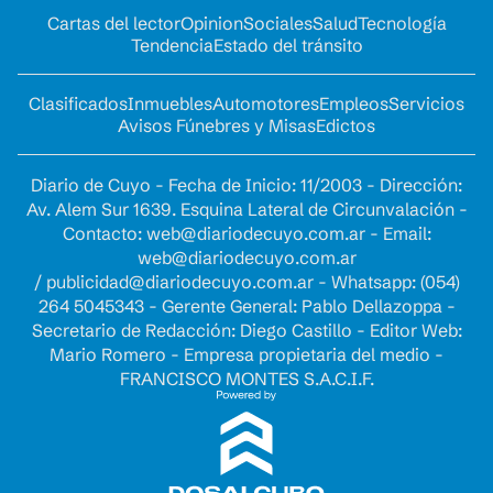
Cartas del lector
Opinion
Sociales
Salud
Tecnología
Tendencia
Estado del tránsito
Clasificados
Inmuebles
Automotores
Empleos
Servicios
Avisos Fúnebres y Misas
Edictos
Diario de Cuyo - Fecha de Inicio: 11/2003 - Dirección:
Av. Alem Sur 1639. Esquina Lateral de Circunvalación -
Contacto:
web@diariodecuyo.com.ar
- Email:
web@diariodecuyo.com.ar
/
publicidad@diariodecuyo.com.ar
-
Whatsapp: (054)
264 5045343 - Gerente General: Pablo Dellazoppa -
Secretario de Redacción: Diego Castillo - Editor Web:
Mario Romero - Empresa propietaria del medio -
FRANCISCO MONTES S.A.C.I.F.