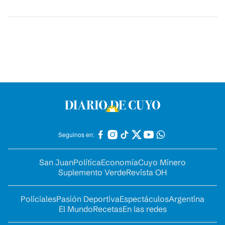
Seguinos en:
San Juan
Política
Economía
Cuyo Minero
Suplemento Verde
Revista OH
Policiales
Pasión Deportiva
Espectáculos
Argentina
El Mundo
Recetas
En las redes