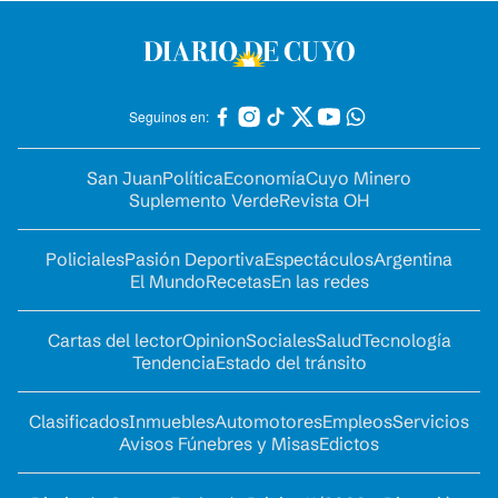
Seguinos en:
San Juan
Política
Economía
Cuyo Minero
Suplemento Verde
Revista OH
Policiales
Pasión Deportiva
Espectáculos
Argentina
El Mundo
Recetas
En las redes
Cartas del lector
Opinion
Sociales
Salud
Tecnología
Tendencia
Estado del tránsito
Clasificados
Inmuebles
Automotores
Empleos
Servicios
Avisos Fúnebres y Misas
Edictos