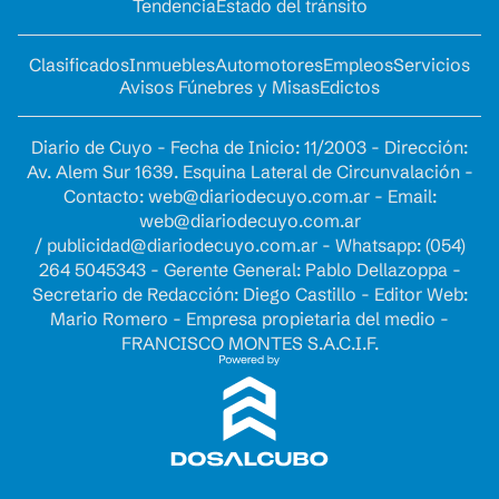
Tendencia
Estado del tránsito
Clasificados
Inmuebles
Automotores
Empleos
Servicios
Avisos Fúnebres y Misas
Edictos
Diario de Cuyo - Fecha de Inicio: 11/2003 - Dirección:
Av. Alem Sur 1639. Esquina Lateral de Circunvalación -
Contacto:
web@diariodecuyo.com.ar
- Email:
web@diariodecuyo.com.ar
/
publicidad@diariodecuyo.com.ar
-
Whatsapp: (054)
264 5045343 - Gerente General: Pablo Dellazoppa -
Secretario de Redacción: Diego Castillo - Editor Web:
Mario Romero - Empresa propietaria del medio -
FRANCISCO MONTES S.A.C.I.F.