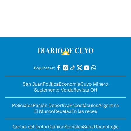
Seguinos en:
San Juan
Política
Economía
Cuyo Minero
Suplemento Verde
Revista OH
Policiales
Pasión Deportiva
Espectáculos
Argentina
El Mundo
Recetas
En las redes
Cartas del lector
Opinion
Sociales
Salud
Tecnología