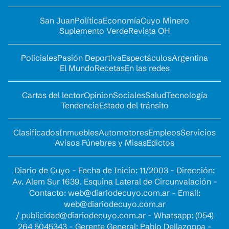
San Juan
Política
Economía
Cuyo Minero
Suplemento Verde
Revista OH
Policiales
Pasión Deportiva
Espectáculos
Argentina
El Mundo
Recetas
En las redes
Cartas del lector
Opinion
Sociales
Salud
Tecnología
Tendencia
Estado del tránsito
Clasificados
Inmuebles
Automotores
Empleos
Servicios
Avisos Fúnebres y Misas
Edictos
Diario de Cuyo - Fecha de Inicio: 11/2003 - Dirección:
Av. Alem Sur 1639. Esquina Lateral de Circunvalación -
Contacto:
web@diariodecuyo.com.ar
- Email:
web@diariodecuyo.com.ar
/
publicidad@diariodecuyo.com.ar
-
Whatsapp: (054)
264 5045343 - Gerente General: Pablo Dellazoppa -