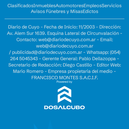
Clasificados
Inmuebles
Automotores
Empleos
Servicios
Avisos Fúnebres y Misas
Edictos
Diario de Cuyo - Fecha de Inicio: 11/2003 - Dirección:
Av. Alem Sur 1639. Esquina Lateral de Circunvalación -
Contacto:
web@diariodecuyo.com.ar
- Email:
web@diariodecuyo.com.ar
/
publicidad@diariodecuyo.com.ar
-
Whatsapp: (054)
264 5045343 - Gerente General: Pablo Dellazoppa -
Secretario de Redacción: Diego Castillo - Editor Web:
Mario Romero - Empresa propietaria del medio -
FRANCISCO MONTES S.A.C.I.F.