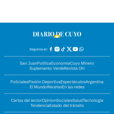
Seguinos en:
San Juan
Política
Economía
Cuyo Minero
Suplemento Verde
Revista OH
Policiales
Pasión Deportiva
Espectáculos
Argentina
El Mundo
Recetas
En las redes
Cartas del lector
Opinion
Sociales
Salud
Tecnología
Tendencia
Estado del tránsito