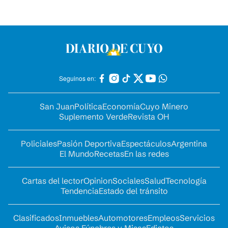
Seguinos en:
San Juan
Política
Economía
Cuyo Minero
Suplemento Verde
Revista OH
Policiales
Pasión Deportiva
Espectáculos
Argentina
El Mundo
Recetas
En las redes
Cartas del lector
Opinion
Sociales
Salud
Tecnología
Tendencia
Estado del tránsito
Clasificados
Inmuebles
Automotores
Empleos
Servicios
Avisos Fúnebres y Misas
Edictos