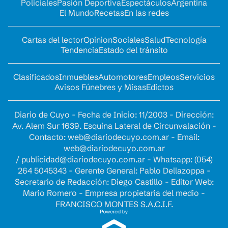
Policiales
Pasión Deportiva
Espectáculos
Argentina
El Mundo
Recetas
En las redes
Cartas del lector
Opinion
Sociales
Salud
Tecnología
Tendencia
Estado del tránsito
Clasificados
Inmuebles
Automotores
Empleos
Servicios
Avisos Fúnebres y Misas
Edictos
Diario de Cuyo - Fecha de Inicio: 11/2003 - Dirección:
Av. Alem Sur 1639. Esquina Lateral de Circunvalación -
Contacto:
web@diariodecuyo.com.ar
- Email:
web@diariodecuyo.com.ar
/
publicidad@diariodecuyo.com.ar
-
Whatsapp: (054)
264 5045343 - Gerente General: Pablo Dellazoppa -
Secretario de Redacción: Diego Castillo - Editor Web:
Mario Romero - Empresa propietaria del medio -
FRANCISCO MONTES S.A.C.I.F.