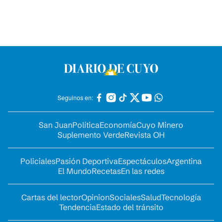
Seguinos en:
San Juan
Política
Economía
Cuyo Minero
Suplemento Verde
Revista OH
Policiales
Pasión Deportiva
Espectáculos
Argentina
El Mundo
Recetas
En las redes
Cartas del lector
Opinion
Sociales
Salud
Tecnología
Tendencia
Estado del tránsito