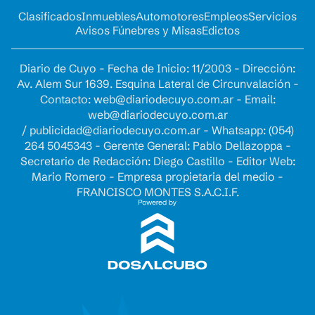
Clasificados
Inmuebles
Automotores
Empleos
Servicios
Avisos Fúnebres y Misas
Edictos
Diario de Cuyo - Fecha de Inicio: 11/2003 - Dirección:
Av. Alem Sur 1639. Esquina Lateral de Circunvalación -
Contacto:
web@diariodecuyo.com.ar
- Email:
web@diariodecuyo.com.ar
/
publicidad@diariodecuyo.com.ar
-
Whatsapp: (054)
264 5045343 - Gerente General: Pablo Dellazoppa -
Secretario de Redacción: Diego Castillo - Editor Web:
Mario Romero - Empresa propietaria del medio -
FRANCISCO MONTES S.A.C.I.F.