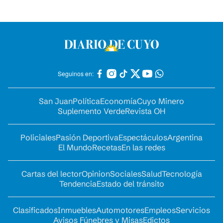
Seguinos en:
San Juan
Política
Economía
Cuyo Minero
Suplemento Verde
Revista OH
Policiales
Pasión Deportiva
Espectáculos
Argentina
El Mundo
Recetas
En las redes
Cartas del lector
Opinion
Sociales
Salud
Tecnología
Tendencia
Estado del tránsito
Clasificados
Inmuebles
Automotores
Empleos
Servicios
Avisos Fúnebres y Misas
Edictos