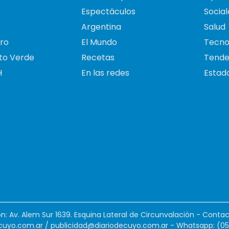
Espectáculos
Social
Argentina
Salud
ro
El Mundo
Tecno
to Verde
Recetas
Tende
H
En las redes
Estado
ión: Av. Alem Sur 1639. Esquina Lateral de Circunvalación - Contac
cuyo.com.ar
/
publicidad@diariodecuyo.com.ar
-
Whatsapp: (0