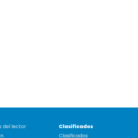
 del lector
Clasificados
on
Clasificados