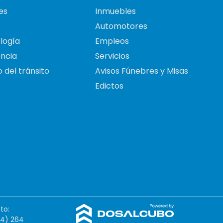
es
Inmuebles
Automotores
logía
Empleos
ncia
Servicios
 del tránsito
Avisos Fúnebres y Misas
Edictos
to:
54) 264