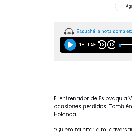
Agr
Escuchá la nota complet
1
1.5
10
10
El entrenador de Eslovaquia V
ocasiones perdidas. También d
Holanda.
“Quiero felicitar a mi advers