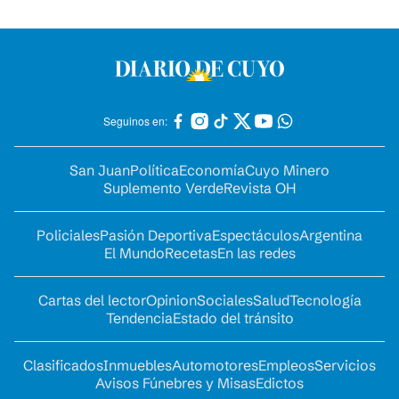
Seguinos en:
San Juan
Política
Economía
Cuyo Minero
Suplemento Verde
Revista OH
Policiales
Pasión Deportiva
Espectáculos
Argentina
El Mundo
Recetas
En las redes
Cartas del lector
Opinion
Sociales
Salud
Tecnología
Tendencia
Estado del tránsito
Clasificados
Inmuebles
Automotores
Empleos
Servicios
Avisos Fúnebres y Misas
Edictos