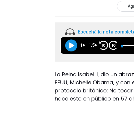
Agr
Escuchá la nota complet
1
1.5
10
10
La Reina Isabel II, dio un ab
EEUU, Michelle Obama, y con 
protocolo británico: No tocar 
hace esto en público en 57 a