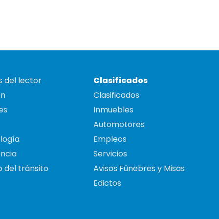
 del lector
Clasificados
on
Clasificados
es
Inmuebles
Automotores
logía
Empleos
ncia
Servicios
 del tránsito
Avisos Fúnebres y Misas
Edictos