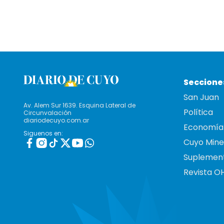
Seccione
San Juan
Av. Alem Sur 1639. Esquina Lateral de
Política
Circunvalación
diariodecuyo.com.ar
Economía
Siguenos en:
Cuyo Mine
Suplemen
Revista O