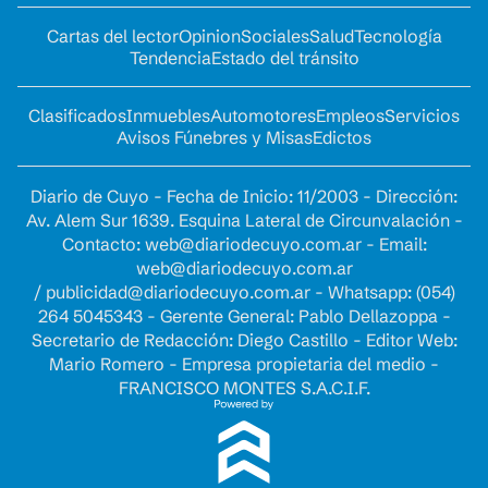
Cartas del lector
Opinion
Sociales
Salud
Tecnología
Tendencia
Estado del tránsito
Clasificados
Inmuebles
Automotores
Empleos
Servicios
Avisos Fúnebres y Misas
Edictos
Diario de Cuyo - Fecha de Inicio: 11/2003 - Dirección:
Av. Alem Sur 1639. Esquina Lateral de Circunvalación -
Contacto:
web@diariodecuyo.com.ar
- Email:
web@diariodecuyo.com.ar
/
publicidad@diariodecuyo.com.ar
-
Whatsapp: (054)
264 5045343 - Gerente General: Pablo Dellazoppa -
Secretario de Redacción: Diego Castillo - Editor Web:
Mario Romero - Empresa propietaria del medio -
FRANCISCO MONTES S.A.C.I.F.