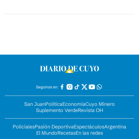
Seguinos en:
San Juan
Política
Economía
Cuyo Minero
Suplemento Verde
Revista OH
Policiales
Pasión Deportiva
Espectáculos
Argentina
El Mundo
Recetas
En las redes