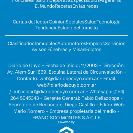
El Mundo
Recetas
En las redes
Cartas del lector
Opinion
Sociales
Salud
Tecnología
Tendencia
Estado del tránsito
Clasificados
Inmuebles
Automotores
Empleos
Servicios
Avisos Fúnebres y Misas
Edictos
Diario de Cuyo - Fecha de Inicio: 11/2003 - Dirección:
Av. Alem Sur 1639. Esquina Lateral de Circunvalación -
Contacto:
web@diariodecuyo.com.ar
- Email:
web@diariodecuyo.com.ar
/
publicidad@diariodecuyo.com.ar
-
Whatsapp: (054)
264 5045343 - Gerente General: Pablo Dellazoppa -
Secretario de Redacción: Diego Castillo - Editor Web:
Mario Romero - Empresa propietaria del medio -
FRANCISCO MONTES S.A.C.I.F.