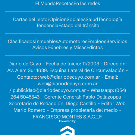
El Mundo
Recetas
En las redes
Cartas del lector
Opinion
Sociales
Salud
Tecnología
Tendencia
Estado del tránsito
Clasificados
Inmuebles
Automotores
Empleos
Servicios
Avisos Fúnebres y Misas
Edictos
Diario de Cuyo - Fecha de Inicio: 11/2003 - Dirección:
Av. Alem Sur 1639. Esquina Lateral de Circunvalación -
Contacto:
web@diariodecuyo.com.ar
- Email:
web@diariodecuyo.com.ar
/
publicidad@diariodecuyo.com.ar
-
Whatsapp: (054)
264 5045343 - Gerente General: Pablo Dellazoppa -
Secretario de Redacción: Diego Castillo - Editor Web:
Mario Romero - Empresa propietaria del medio -
FRANCISCO MONTES S.A.C.I.F.