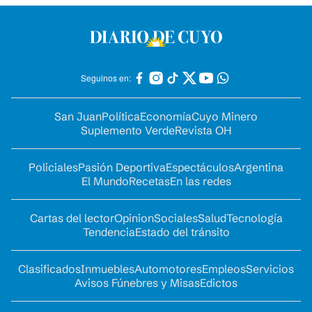
Seguinos en:
San Juan
Política
Economía
Cuyo Minero
Suplemento Verde
Revista OH
Policiales
Pasión Deportiva
Espectáculos
Argentina
El Mundo
Recetas
En las redes
Cartas del lector
Opinion
Sociales
Salud
Tecnología
Tendencia
Estado del tránsito
Clasificados
Inmuebles
Automotores
Empleos
Servicios
Avisos Fúnebres y Misas
Edictos