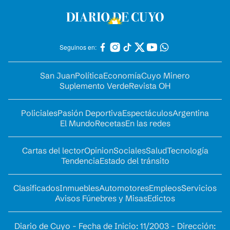
Seguinos en:
San Juan
Política
Economía
Cuyo Minero
Suplemento Verde
Revista OH
Policiales
Pasión Deportiva
Espectáculos
Argentina
El Mundo
Recetas
En las redes
Cartas del lector
Opinion
Sociales
Salud
Tecnología
Tendencia
Estado del tránsito
Clasificados
Inmuebles
Automotores
Empleos
Servicios
Avisos Fúnebres y Misas
Edictos
Diario de Cuyo - Fecha de Inicio: 11/2003 - Dirección: