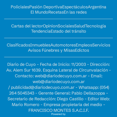
Policiales
Pasión Deportiva
Espectáculos
Argentina
El Mundo
Recetas
En las redes
Cartas del lector
Opinion
Sociales
Salud
Tecnología
Tendencia
Estado del tránsito
Clasificados
Inmuebles
Automotores
Empleos
Servicios
Avisos Fúnebres y Misas
Edictos
Diario de Cuyo - Fecha de Inicio: 11/2003 - Dirección:
Av. Alem Sur 1639. Esquina Lateral de Circunvalación -
Contacto:
web@diariodecuyo.com.ar
- Email:
web@diariodecuyo.com.ar
/
publicidad@diariodecuyo.com.ar
-
Whatsapp: (054)
264 5045343 - Gerente General: Pablo Dellazoppa -
Secretario de Redacción: Diego Castillo - Editor Web:
Mario Romero - Empresa propietaria del medio -
FRANCISCO MONTES S.A.C.I.F.