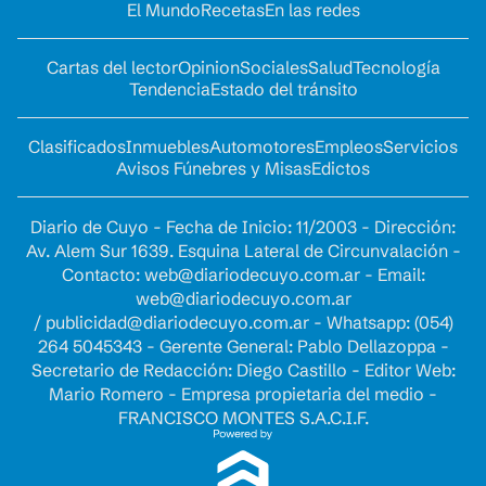
El Mundo
Recetas
En las redes
Cartas del lector
Opinion
Sociales
Salud
Tecnología
Tendencia
Estado del tránsito
Clasificados
Inmuebles
Automotores
Empleos
Servicios
Avisos Fúnebres y Misas
Edictos
Diario de Cuyo - Fecha de Inicio: 11/2003 - Dirección:
Av. Alem Sur 1639. Esquina Lateral de Circunvalación -
Contacto:
web@diariodecuyo.com.ar
- Email:
web@diariodecuyo.com.ar
/
publicidad@diariodecuyo.com.ar
-
Whatsapp: (054)
264 5045343 - Gerente General: Pablo Dellazoppa -
Secretario de Redacción: Diego Castillo - Editor Web:
Mario Romero - Empresa propietaria del medio -
FRANCISCO MONTES S.A.C.I.F.