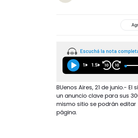
Agr
Escuchá la nota complet
1
1.5
10
10
BUenos Aires, 21 de junio.- El
un anuncio clave para sus 300
mismo sitio se podrán editar 
página.