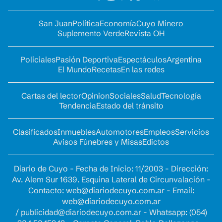
San Juan
Política
Economía
Cuyo Minero
Suplemento Verde
Revista OH
Policiales
Pasión Deportiva
Espectáculos
Argentina
El Mundo
Recetas
En las redes
Cartas del lector
Opinion
Sociales
Salud
Tecnología
Tendencia
Estado del tránsito
Clasificados
Inmuebles
Automotores
Empleos
Servicios
Avisos Fúnebres y Misas
Edictos
Diario de Cuyo - Fecha de Inicio: 11/2003 - Dirección:
Av. Alem Sur 1639. Esquina Lateral de Circunvalación -
Contacto:
web@diariodecuyo.com.ar
- Email:
web@diariodecuyo.com.ar
/
publicidad@diariodecuyo.com.ar
-
Whatsapp: (054)