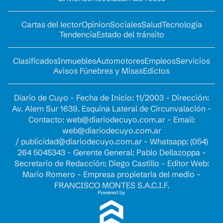
Cartas del lector
Opinion
Sociales
Salud
Tecnología
Tendencia
Estado del tránsito
Clasificados
Inmuebles
Automotores
Empleos
Servicios
Avisos Fúnebres y Misas
Edictos
Diario de Cuyo - Fecha de Inicio: 11/2003 - Dirección:
Av. Alem Sur 1639. Esquina Lateral de Circunvalación -
Contacto:
web@diariodecuyo.com.ar
- Email:
web@diariodecuyo.com.ar
/
publicidad@diariodecuyo.com.ar
-
Whatsapp: (054)
264 5045343 - Gerente General: Pablo Dellazoppa -
Secretario de Redacción: Diego Castillo - Editor Web:
Mario Romero - Empresa propietaria del medio -
FRANCISCO MONTES S.A.C.I.F.