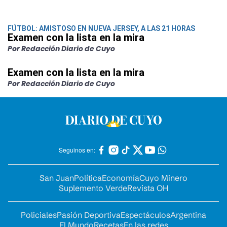
FÚTBOL: AMISTOSO EN NUEVA JERSEY, A LAS 21 HORAS
Examen con la lista en la mira
Por Redacción Diario de Cuyo
Examen con la lista en la mira
Por Redacción Diario de Cuyo
Seguinos en:
San Juan
Política
Economía
Cuyo Minero
Suplemento Verde
Revista OH
Policiales
Pasión Deportiva
Espectáculos
Argentina
El Mundo
Recetas
En las redes