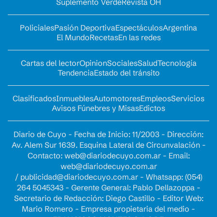
Suplemento Verde
Revista OH
Policiales
Pasión Deportiva
Espectáculos
Argentina
El Mundo
Recetas
En las redes
Cartas del lector
Opinion
Sociales
Salud
Tecnología
Tendencia
Estado del tránsito
Clasificados
Inmuebles
Automotores
Empleos
Servicios
Avisos Fúnebres y Misas
Edictos
Diario de Cuyo - Fecha de Inicio: 11/2003 - Dirección:
Av. Alem Sur 1639. Esquina Lateral de Circunvalación -
Contacto:
web@diariodecuyo.com.ar
- Email:
web@diariodecuyo.com.ar
/
publicidad@diariodecuyo.com.ar
-
Whatsapp: (054)
264 5045343 - Gerente General: Pablo Dellazoppa -
Secretario de Redacción: Diego Castillo - Editor Web:
Mario Romero - Empresa propietaria del medio -