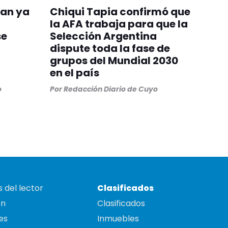
uan ya
Chiqui Tapia confirmó que
la AFA trabaja para que la
se
Selección Argentina
dispute toda la fase de
grupos del Mundial 2030
en el país
o
Por
Redacción Diario de Cuyo
 del lector
Clasificados
on
Clasificados
es
Inmuebles