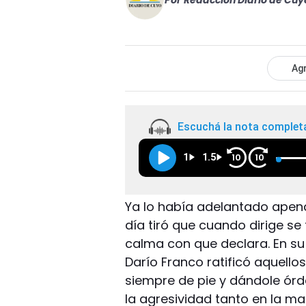
Por
Redacción Diario de Cuy
Agr
Escuchá la nota complet
1
1.5
10
10
Ya lo había adelantado apena
día tiró que cuando dirige s
calma con que declara. En su
Darío Franco ratificó aquellos 
siempre de pie y dándole órd
la agresividad tanto en la m