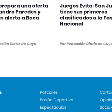
prepara una oferta
Juegos Evita: San J
andro Paredes y
tiene sus primeros
n alerta a Boca
clasificados a la Fa
Nacional
ción Diario de Cuyo
Por
Redacción Diario de Cuy
s
Policiales
Cartas
Pasión Deportiva
Opini
Espectáculos
Social