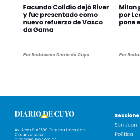
Facundo Colidio dejó River
Milan 
y fue presentado como
por Le
nuevo refuerzo de Vasco
pone e
da Gama
Por
Redacción Diario de Cuyo
Por
Redac
Seccione
San Juan
Av. Alem Sur 1639. Esquina Lateral de
Política
Circunvalación
diariodecuyo.com.ar