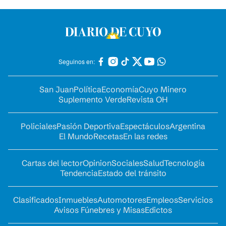
Seguinos en:
San Juan
Política
Economía
Cuyo Minero
Suplemento Verde
Revista OH
Policiales
Pasión Deportiva
Espectáculos
Argentina
El Mundo
Recetas
En las redes
Cartas del lector
Opinion
Sociales
Salud
Tecnología
Tendencia
Estado del tránsito
Clasificados
Inmuebles
Automotores
Empleos
Servicios
Avisos Fúnebres y Misas
Edictos