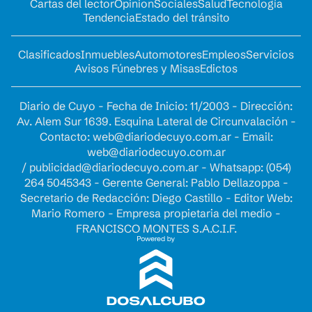
Cartas del lector
Opinion
Sociales
Salud
Tecnología
Tendencia
Estado del tránsito
Clasificados
Inmuebles
Automotores
Empleos
Servicios
Avisos Fúnebres y Misas
Edictos
Diario de Cuyo - Fecha de Inicio: 11/2003 - Dirección:
Av. Alem Sur 1639. Esquina Lateral de Circunvalación -
Contacto:
web@diariodecuyo.com.ar
- Email:
web@diariodecuyo.com.ar
/
publicidad@diariodecuyo.com.ar
-
Whatsapp: (054)
264 5045343 - Gerente General: Pablo Dellazoppa -
Secretario de Redacción: Diego Castillo - Editor Web:
Mario Romero - Empresa propietaria del medio -
FRANCISCO MONTES S.A.C.I.F.