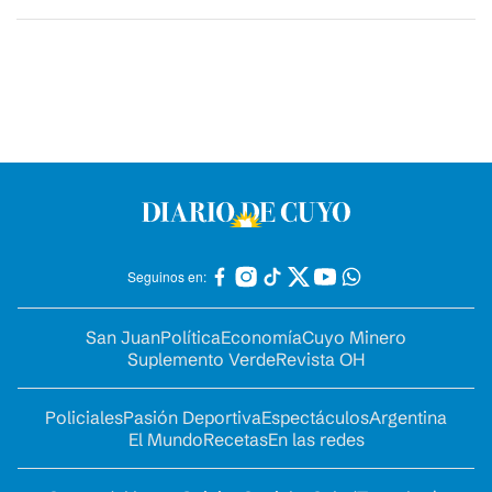
Seguinos en:
San Juan
Política
Economía
Cuyo Minero
Suplemento Verde
Revista OH
Policiales
Pasión Deportiva
Espectáculos
Argentina
El Mundo
Recetas
En las redes